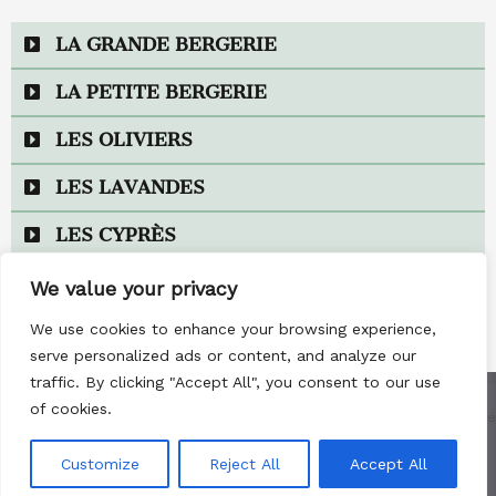
LA GRANDE BERGERIE
LA PETITE BERGERIE
LES OLIVIERS
LES LAVANDES
LES CYPRÈS
We value your privacy
We use cookies to enhance your browsing experience,
serve personalized ads or content, and analyze our
traffic. By clicking "Accept All", you consent to our use
Nous utilisons des cookies pour vous garantir la meilleure
of cookies.
Copyright © 2026 Les Bergeries de Saumane |
Politique de confidentialité
expérience sur notre site web. Si vous continuez à utiliser ce
|
Mentions légales
site, nous supposerons que vous en êtes satisfait.
Customize
Reject All
Accept All
Création par
Digitalisons Provence
Ok
Non